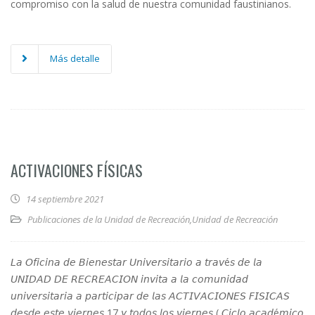
compromiso con la salud de nuestra comunidad faustinianos.
Más detalle
ACTIVACIONES FÍSICAS
14 septiembre 2021
Publicaciones de la Unidad de Recreación
,
Unidad de Recreación
𝘓𝘢 𝘖𝘧𝘪𝘤𝘪𝘯𝘢 𝘥𝘦 𝘉𝘪𝘦𝘯𝘦𝘴𝘵𝘢𝘳 𝘜𝘯𝘪𝘷𝘦𝘳𝘴𝘪𝘵𝘢𝘳𝘪𝘰 𝘢 𝘵𝘳𝘢𝘷é𝘴 𝘥𝘦 𝘭𝘢
𝘜𝘕𝘐𝘋𝘈𝘋 𝘋𝘌 𝘙𝘌𝘊𝘙𝘌𝘈𝘊𝘐𝘖𝘕 𝘪𝘯𝘷𝘪𝘵𝘢 𝘢 𝘭𝘢 𝘤𝘰𝘮𝘶𝘯𝘪𝘥𝘢𝘥
𝘶𝘯𝘪𝘷𝘦𝘳𝘴𝘪𝘵𝘢𝘳𝘪𝘢 𝘢 𝘱𝘢𝘳𝘵𝘪𝘤𝘪𝘱𝘢𝘳 𝘥𝘦 𝘭𝘢𝘴 𝘈𝘊𝘛𝘐𝘝𝘈𝘊𝘐𝘖𝘕𝘌𝘚 𝘍𝘐𝘚𝘐𝘊𝘈𝘚
𝘥𝘦𝘴𝘥𝘦 𝘦𝘴𝘵𝘦 𝘷𝘪𝘦𝘳𝘯𝘦𝘴 17 𝘺 𝘵𝘰𝘥𝘰𝘴 𝘭𝘰𝘴 𝘷𝘪𝘦𝘳𝘯𝘦𝘴 ( 𝘊𝘪𝘤𝘭𝘰 𝘢𝘤𝘢𝘥é𝘮𝘪𝘤𝘰