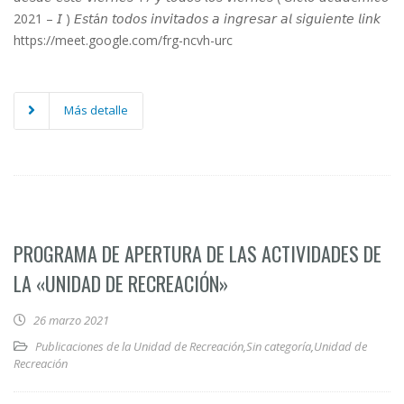
2021 – 𝘐 ) 𝘌𝘴𝘵á𝘯 𝘵𝘰𝘥𝘰𝘴 𝘪𝘯𝘷𝘪𝘵𝘢𝘥𝘰𝘴 𝘢 𝘪𝘯𝘨𝘳𝘦𝘴𝘢𝘳 𝘢𝘭 𝘴𝘪𝘨𝘶𝘪𝘦𝘯𝘵𝘦 𝘭𝘪𝘯𝘬
https://meet.google.com/frg-ncvh-urc
Más detalle
PROGRAMA DE APERTURA DE LAS ACTIVIDADES DE
LA «UNIDAD DE RECREACIÓN»
26 marzo 2021
Publicaciones de la Unidad de Recreación
,
Sin categoría
,
Unidad de
Recreación