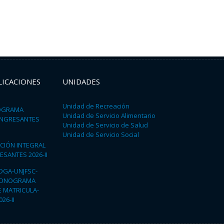
LICACIONES
UNIDADES
Unidad de Recreación
NOGRAMA
Unidad de Servicio Alimentario
 INGRESANTES
Unidad de Servicio de Salud
Unidad de Servicio Social
ACIÓN INTEGRAL
ESANTES 2026-II
-DGA-UNJFSC-
RONOGRAMA
 MATRICULA-
26-II