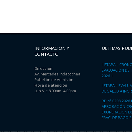
INFORMACIÓN Y
ÚLTIMAS PUB
CONTACTO
II ETAPA – CRO
Dirección
EVALUACIÓN DE
Av. Mercedes Indacochea
2026 II
Pabellón de Admisión
Hora de atención
I ETAPA – EVALU
Lun-Vie 8:00am–4:00pm
DE SALUD A INGR
RD Nº 0298-2026
APROBACIÓN-C
EXONERACIÓN DE
FRAC. DE PAGO 20