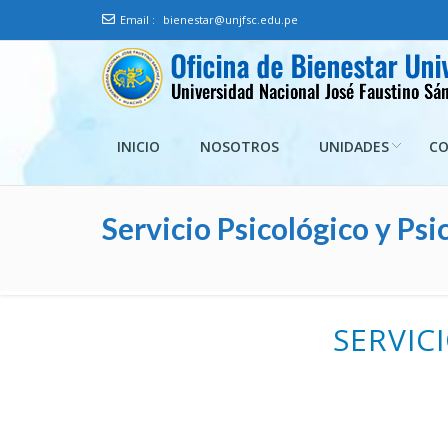
Email :
bienestar@unjfsc.edu.pe
Oficina de Bienestar Universita
Universidad Nacional José Faustino Sánchez Carrión
INICIO
NOSOTROS
UNIDADES
C
Servicio Psicológico y Ps
SERVIC