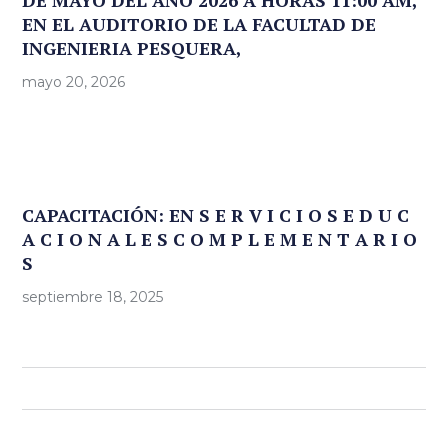
DE MAYO DEL AÑO 2026 A HORAS 11:00 AM,
EN EL AUDITORIO DE LA FACULTAD DE
INGENIERIA PESQUERA,
mayo 20, 2026
CAPACITACIÓN: EN S E R V I C I O S E D U C
A C I O N A L E S C O M P L E M E N T A R I O
S
septiembre 18, 2025