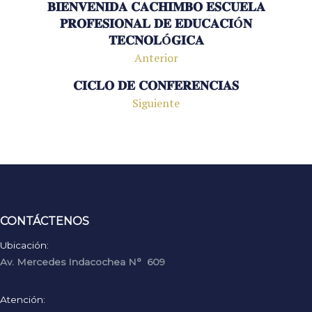
𝐁𝐈𝐄𝐍𝐕𝐄𝐍𝐈𝐃𝐀 𝐂𝐀𝐂𝐇𝐈𝐌𝐁𝐎 𝐄𝐒𝐂𝐔𝐄𝐋𝐀
𝐏𝐑𝐎𝐅𝐄𝐒𝐈𝐎𝐍𝐀𝐋 𝐃𝐄 𝐄𝐃𝐔𝐂𝐀𝐂𝐈Ó𝐍
𝐓𝐄𝐂𝐍𝐎𝐋Ó𝐆𝐈𝐂𝐀
Anterior
𝐂𝐈𝐂𝐋𝐎 𝐃𝐄 𝐂𝐎𝐍𝐅𝐄𝐑𝐄𝐍𝐂𝐈𝐀𝐒
Siguiente
CONTÁCTENOS
Ubicación:
Av. Mercedes Indacochea N° 609
Atención: