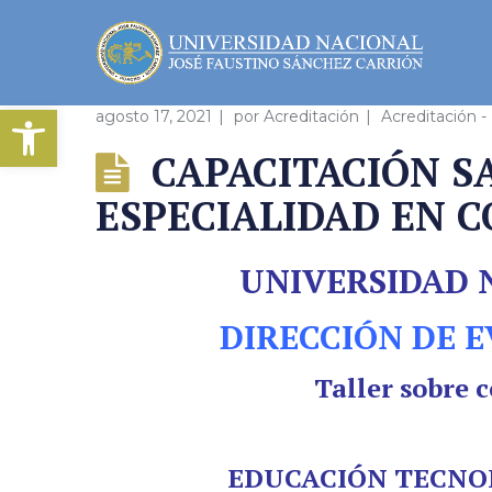
Abrir barra de herramientas
agosto 17, 2021
por
Acreditación
Acreditación -
CAPACITACIÓN S
ESPECIALIDAD EN 
UNIVERSIDAD 
DIRECCIÓN DE 
Taller sobre 
EDUCACIÓN TECNOL