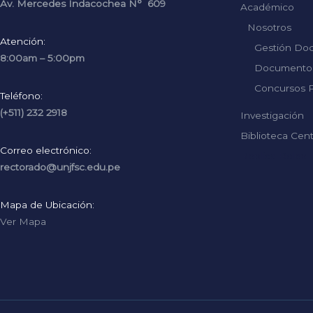
Av. Mercedes Indacochea N° 609
Académico
Nosotros
Atención:
Gestión Do
8:00am – 5:00pm
Documentos
Concursos P
Teléfono:
(+511) 232 2918
Investigación
Biblioteca Cent
Correo electrónico:
Replica Rolex
rectorado@unjfsc.edu.pe
Mapa de Ubicación:
Ver Mapa