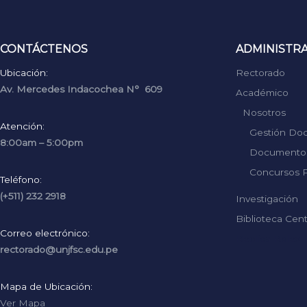
CONTÁCTENOS
ADMINISTR
Ubicación:
Rectorado
Av. Mercedes Indacochea N° 609
Académico
Nosotros
Atención:
Gestión Do
8:00am – 5:00pm
Documentos
Concursos P
Teléfono:
(+511) 232 2918
Investigación
Biblioteca Cent
Correo electrónico:
Replica Rolex
rectorado@unjfsc.edu.pe
Mapa de Ubicación:
Ver Mapa