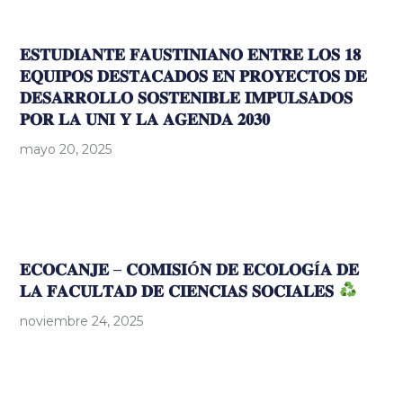
𝐄𝐒𝐓𝐔𝐃𝐈𝐀𝐍𝐓𝐄 𝐅𝐀𝐔𝐒𝐓𝐈𝐍𝐈𝐀𝐍𝐎 𝐄𝐍𝐓𝐑𝐄 𝐋𝐎𝐒 𝟏𝟖
𝐄𝐐𝐔𝐈𝐏𝐎𝐒 𝐃𝐄𝐒𝐓𝐀𝐂𝐀𝐃𝐎𝐒 𝐄𝐍 𝐏𝐑𝐎𝐘𝐄𝐂𝐓𝐎𝐒 𝐃𝐄
𝐃𝐄𝐒𝐀𝐑𝐑𝐎𝐋𝐋𝐎 𝐒𝐎𝐒𝐓𝐄𝐍𝐈𝐁𝐋𝐄 𝐈𝐌𝐏𝐔𝐋𝐒𝐀𝐃𝐎𝐒
𝐏𝐎𝐑 𝐋𝐀 𝐔𝐍𝐈 𝐘 𝐋𝐀 𝐀𝐆𝐄𝐍𝐃𝐀 𝟐𝟎𝟑𝟎
mayo 20, 2025
𝐄𝐂𝐎𝐂𝐀𝐍𝐉𝐄 – 𝐂𝐎𝐌𝐈𝐒𝐈Ó𝐍 𝐃𝐄 𝐄𝐂𝐎𝐋𝐎𝐆Í𝐀 𝐃𝐄
𝐋𝐀 𝐅𝐀𝐂𝐔𝐋𝐓𝐀𝐃 𝐃𝐄 𝐂𝐈𝐄𝐍𝐂𝐈𝐀𝐒 𝐒𝐎𝐂𝐈𝐀𝐋𝐄𝐒
noviembre 24, 2025