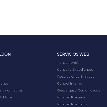
ACIÓN
SERVICIOS WEB
Transparencia
Consulta Expedientes
Resoluciones Emitidas
cente
Control Interno
 y normativas
Descargas / Comunicados
úblicos
Intranet Pregrado
Intranet Posgrado