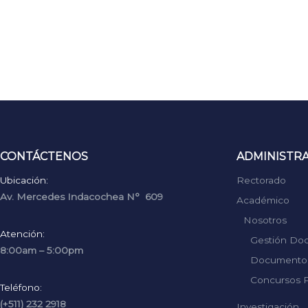
CONTÁCTENOS
ADMINISTR
Ubicación:
Rectorado
Av. Mercedes Indacochea N° 609
Académico
Nosotros
Atención:
Gestión Do
8:00am – 5:00pm
Documentos
Concursos P
Teléfono:
(+511) 232 2918
Investigación