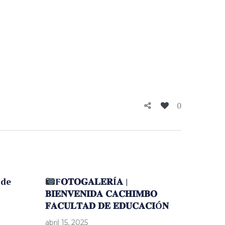
0
 de
F𝐎𝐓𝐎𝐆𝐀𝐋𝐄𝐑Í𝐀 |
𝐁𝐈𝐄𝐍𝐕𝐄𝐍𝐈𝐃𝐀 𝐂𝐀𝐂𝐇𝐈𝐌𝐁𝐎
𝐅𝐀𝐂𝐔𝐋𝐓𝐀𝐃 𝐃𝐄 𝐄𝐃𝐔𝐂𝐀𝐂𝐈Ó𝐍
abril 15, 2025