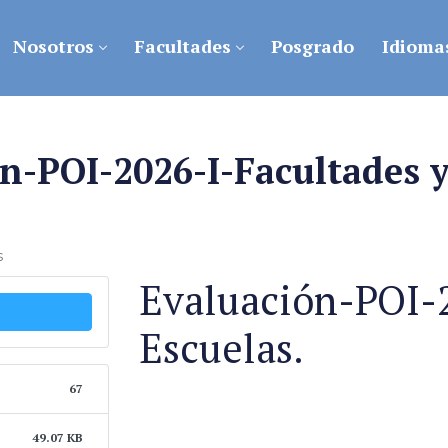
Nosotros
Facultades
Posgrado
Idioma
n-POI-2026-I-Facultades y
s
Evaluación-POI-2
Escuelas.
67
49.07 KB