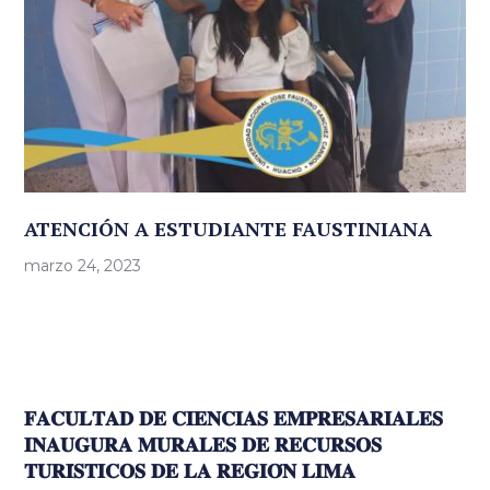
ATENCIÓN A ESTUDIANTE FAUSTINIANA
marzo 24, 2023
𝐅𝐀𝐂𝐔𝐋𝐓𝐀𝐃 𝐃𝐄 𝐂𝐈𝐄𝐍𝐂𝐈𝐀𝐒 𝐄𝐌𝐏𝐑𝐄𝐒𝐀𝐑𝐈𝐀𝐋𝐄𝐒
𝐈𝐍𝐀𝐔𝐆𝐔𝐑𝐀 𝐌𝐔𝐑𝐀𝐋𝐄𝐒 𝐃𝐄 𝐑𝐄𝐂𝐔𝐑𝐒𝐎𝐒
𝐓𝐔𝐑𝐈́𝐒𝐓𝐈𝐂𝐎𝐒 𝐃𝐄 𝐋𝐀 𝐑𝐄𝐆𝐈𝐎́𝐍 𝐋𝐈𝐌𝐀