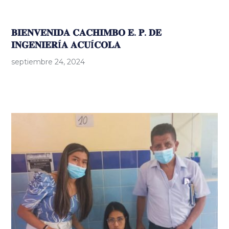
𝐁𝐈𝐄𝐍𝐕𝐄𝐍𝐈𝐃𝐀 𝐂𝐀𝐂𝐇𝐈𝐌𝐁𝐎 𝐄. 𝐏. 𝐃𝐄
𝐈𝐍𝐆𝐄𝐍𝐈𝐄𝐑Í𝐀 𝐀𝐂𝐔Í𝐂𝐎𝐋𝐀
septiembre 24, 2024