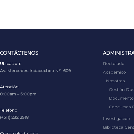
CONTÁCTENOS
ADMINISTR
Ubicación:
Rectorado
Av. Mercedes Indacochea N° 609
Académico
Nosotros
Atención:
Gestión Do
8:00am – 5:00pm
Documentos
Concursos P
Teléfono:
(+511) 232 2918
Investigación
Biblioteca Cent
Correo electrónico: