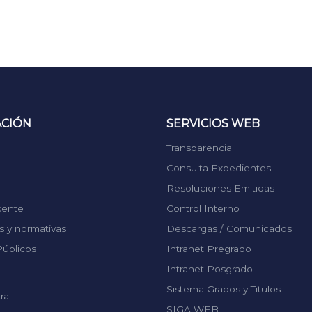
ACIÓN
SERVICIOS WEB
Transparencia
Consulta Expedientes
Resoluciones Emitidas
cente
Control Interno
 y normativas
Descargas / Comunicados
úblicos
Intranet Pregrado
Intranet Posgrado
Sistema Grados y Titulos
ral
SIGA WEB