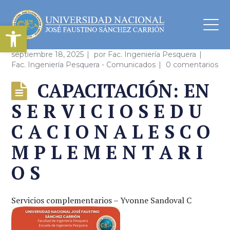
Abrir barra de herramientas
septiembre 18, 2025
por
Fac. Ingeniería Pesquera
Fac. Ingeniería Pesquera - Comunicados
0 comentarios
CAPACITACIÓN: EN
S E R V I C I O S E D U
C A C I O N A L E S C O
M P L E M E N T A R I
O S
Servicios complementarios – Yvonne Sandoval C