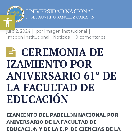
Abrir barra de herramientas
julio 2, 2024
por
Imagen Institucional
Imagen Institucional - Noticias
0 comentarios
CEREMONIA DE
IZAMIENTO POR
ANIVERSARIO 61° DE
LA FACULTAD DE
EDUCACIÓN
𝗜𝗭𝗔𝗠𝗜𝗘𝗡𝗧𝗢 𝗗𝗘𝗟 𝗣𝗔𝗕𝗘𝗟𝗟Ó𝗡 𝗡𝗔𝗖𝗜𝗢𝗡𝗔𝗟 𝗣𝗢𝗥
𝗔𝗡𝗜𝗩𝗘𝗥𝗦𝗔𝗥𝗜𝗢 𝗗𝗘 𝗟𝗔 𝗙𝗔𝗖𝗨𝗟𝗧𝗔𝗗 𝗗𝗘
𝗘𝗗𝗨𝗖𝗔𝗖𝗜Ó𝗡 𝗬 𝗗𝗘 𝗟𝗔 𝗘. 𝗣. 𝗗𝗘 𝗖𝗜𝗘𝗡𝗖𝗜𝗔𝗦 𝗗𝗘 𝗟𝗔