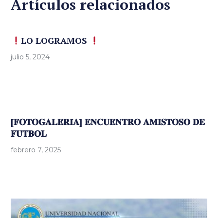
Artículos relacionados
LO LOGRAMOS
julio 5, 2024
[𝐅𝐎𝐓𝐎𝐆𝐀𝐋𝐄𝐑𝐈́𝐀] 𝐄𝐍𝐂𝐔𝐄𝐍𝐓𝐑𝐎 𝐀𝐌𝐈𝐒𝐓𝐎𝐒𝐎 𝐃𝐄
𝐅𝐔́𝐓𝐁𝐎𝐋
febrero 7, 2025