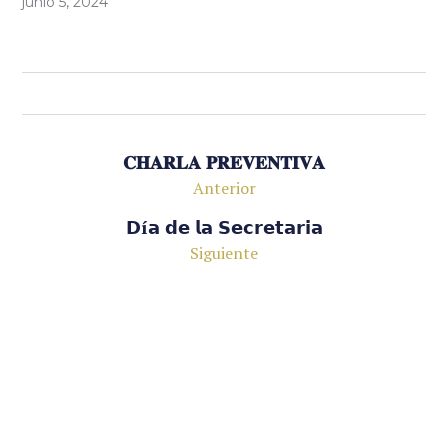
junio 5, 2024
𝐂𝐇𝐀𝐑𝐋𝐀 𝐏𝐑𝐄𝐕𝐄𝐍𝐓𝐈𝐕𝐀
Anterior
𝗗í𝗮 𝗱𝗲 𝗹𝗮 𝗦𝗲𝗰𝗿𝗲𝘁𝗮𝗿𝗶𝗮
Siguiente