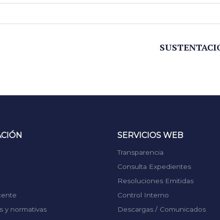
SUSTENTACIO
ACIÓN
SERVICIOS WEB
Transparencia
Consulta Expedientes
Resoluciones Emitidas
cente
Control Interno
 y normativas
Descargas / Comunicados