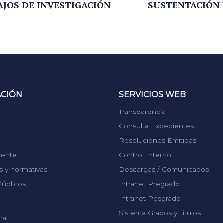
JOS DE INVESTIGACIÓN
SUSTENTACIÓN D
ACIÓN
SERVICIOS WEB
Transparencia
Consulta Expedientes
Resoluciones Emitidas
cente
Control Interno
 y normativas
Descargas / Comunicados
úblicos
Intranet Pregrado
Intranet Posgrado
Sistema Grados y Titulos
ral