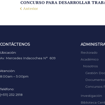
CONCURSO PARA DESARROLLAR TRABA
Anterior
CONTÁCTENOS
ADMINISTR
Ubicación:
Rectorado
Av. Mercedes Indacochea N° 609
Académico
Nosotros
Atención:
Gestión Do
8:00am – 5:00pm
Documentos
Concursos P
Teléfono:
(+511) 232 2918
Investigación
Biblioteca Cent