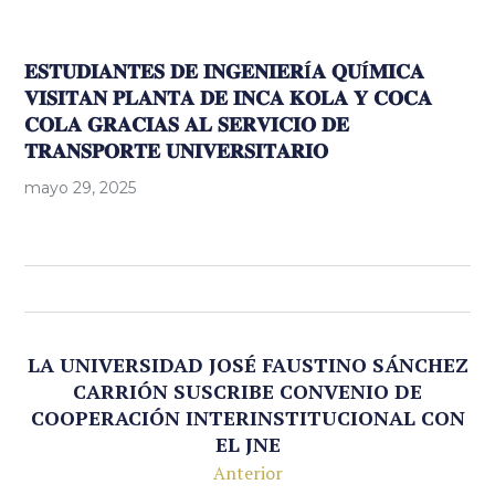
𝐄𝐒𝐓𝐔𝐃𝐈𝐀𝐍𝐓𝐄𝐒 𝐃𝐄 𝐈𝐍𝐆𝐄𝐍𝐈𝐄𝐑Í𝐀 𝐐𝐔Í𝐌𝐈𝐂𝐀
𝐕𝐈𝐒𝐈𝐓𝐀𝐍 𝐏𝐋𝐀𝐍𝐓𝐀 𝐃𝐄 𝐈𝐍𝐂𝐀 𝐊𝐎𝐋𝐀 𝐘 𝐂𝐎𝐂𝐀
𝐂𝐎𝐋𝐀 𝐆𝐑𝐀𝐂𝐈𝐀𝐒 𝐀𝐋 𝐒𝐄𝐑𝐕𝐈𝐂𝐈𝐎 𝐃𝐄
𝐓𝐑𝐀𝐍𝐒𝐏𝐎𝐑𝐓𝐄 𝐔𝐍𝐈𝐕𝐄𝐑𝐒𝐈𝐓𝐀𝐑𝐈𝐎
mayo 29, 2025
LA UNIVERSIDAD JOSÉ FAUSTINO SÁNCHEZ
CARRIÓN SUSCRIBE CONVENIO DE
COOPERACIÓN INTERINSTITUCIONAL CON
EL JNE
Anterior