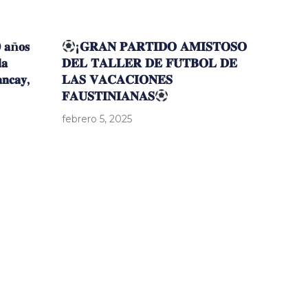
 𝐚ñ𝐨𝐬
¡𝐆𝐑𝐀𝐍 𝐏𝐀𝐑𝐓𝐈𝐃𝐎 𝐀𝐌𝐈𝐒𝐓𝐎𝐒𝐎
𝐚
𝐃𝐄𝐋 𝐓𝐀𝐋𝐋𝐄𝐑 𝐃𝐄 𝐅𝐔́𝐓𝐁𝐎𝐋 𝐃𝐄
𝐚𝐧𝐜𝐚𝐲,
𝐋𝐀𝐒 𝐕𝐀𝐂𝐀𝐂𝐈𝐎𝐍𝐄𝐒
𝐅𝐀𝐔𝐒𝐓𝐈𝐍𝐈𝐀𝐍𝐀𝐒
febrero 5, 2025