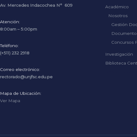
Av. Mercedes Indacochea N° 609
Académico
Nosotros
Atención:
Gestión Do
8:00am – 5:00pm
Documentos
Concursos P
Teléfono:
(+511) 232 2918
Investigación
Biblioteca Cent
Correo electrónico:
Replica Rolex
rectorado@unjfsc.edu.pe
Mapa de Ubicación:
Ver Mapa