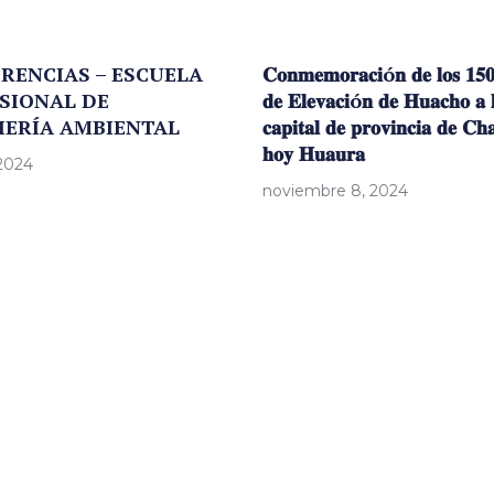
RENCIAS – ESCUELA
𝐂𝐨𝐧𝐦𝐞𝐦𝐨𝐫𝐚𝐜𝐢ó𝐧 𝐝𝐞 𝐥𝐨𝐬 𝟏𝟓
SIONAL DE
𝐝𝐞 𝐄𝐥𝐞𝐯𝐚𝐜𝐢ó𝐧 𝐝𝐞 𝐇𝐮𝐚𝐜𝐡𝐨 𝐚 
IERÍA AMBIENTAL
𝐜𝐚𝐩𝐢𝐭𝐚𝐥 𝐝𝐞 𝐩𝐫𝐨𝐯𝐢𝐧𝐜𝐢𝐚 𝐝𝐞 𝐂𝐡
𝐡𝐨𝐲 𝐇𝐮𝐚𝐮𝐫𝐚
 2024
noviembre 8, 2024