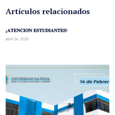
Artículos relacionados
¡𝐀𝐓𝐄𝐍𝐂𝐈𝐎́𝐍 𝐄𝐒𝐓𝐔𝐃𝐈𝐀𝐍𝐓𝐄𝐒!
abril 24, 2025