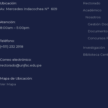
Ubicación:
Rectorado
Av. Mercedes Indacochea N° 609
Académico
Nosotros
Atención:
Gestión Do
8:00am – 5:00pm
Documentos
Concursos P
Teléfono:
(+511) 232 2918
Investigación
Biblioteca Cent
Correo electrónico:
Replica Rolex
rectorado@unjfsc.edu.pe
Mapa de Ubicación:
Ver Mapa