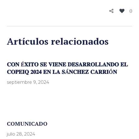
0
Artículos relacionados
𝐂𝐎𝐍 É𝐗𝐈𝐓𝐎 𝐒𝐄 𝐕𝐈𝐄𝐍𝐄 𝐃𝐄𝐒𝐀𝐑𝐑𝐎𝐋𝐋𝐀𝐍𝐃𝐎 𝐄𝐋
𝐂𝐎𝐏𝐄𝐈𝐐 𝟐𝟎𝟐𝟒 𝐄𝐍 𝐋𝐀 𝐒Á𝐍𝐂𝐇𝐄𝐙 𝐂𝐀𝐑𝐑𝐈Ó𝐍
septiembre 9, 2024
COMUNICADO
julio 28, 2024