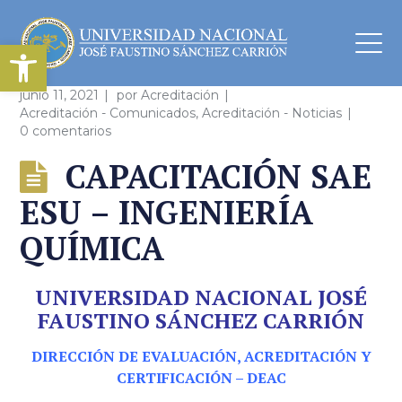
Abrir barra de herramientas
junio 11, 2021
por
Acreditación
Acreditación - Comunicados
,
Acreditación - Noticias
0 comentarios
CAPACITACIÓN SAE
ESU – INGENIERÍA
QUÍMICA
UNIVERSIDAD NACIONAL JOSÉ
FAUSTINO SÁNCHEZ CARRIÓN
DIRECCIÓN DE EVALUACIÓN, ACREDITACIÓN Y
CERTIFICACIÓN – DEAC