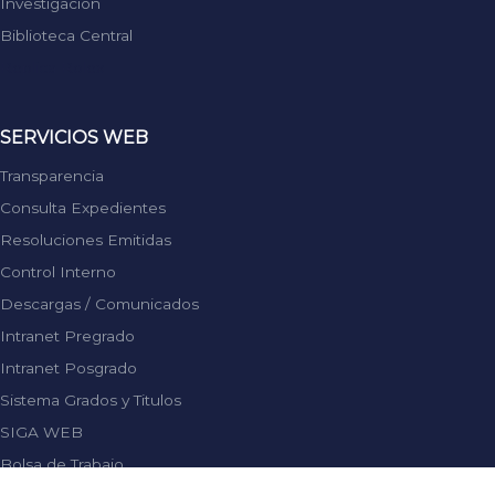
Investigación
Biblioteca Central
Replica Rolex
SERVICIOS WEB
Transparencia
Consulta Expedientes
Resoluciones Emitidas
Control Interno
Descargas / Comunicados
Intranet Pregrado
Intranet Posgrado
Sistema Grados y Titulos
SIGA WEB
Bolsa de Trabajo